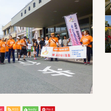
et
RSS
feedly
Pin it